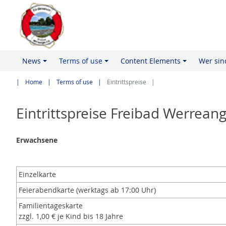
News
Terms of use
Content Elements
Wer sin
+
+
+
Home
Terms of use
Eintrittspreise
Eintrittspreise Freibad Werrean
Erwachsene
Einzelkarte
Feierabendkarte (werktags ab 17:00 Uhr)
Familientageskarte
zzgl. 1,00 € je Kind bis 18 Jahre